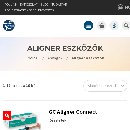
RÓLUNK
KAPCSOLAT
BLOG
TUDÁSTÁR
H
REGISZTRÁCIÓ / BEJELENTKEZÉS
ALIGNER ESZKÖZÖK
Főoldal
/
Anyagok
/
Aligner eszközök
1-16
találat a
16
-ból
Alapértelmezett
GC Aligner Connect
Új
Részletek