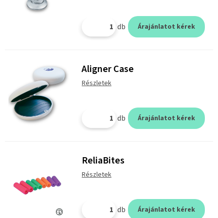
db
Árajánlatot kérek
Aligner Case
Részletek
db
Árajánlatot kérek
ReliaBites
Részletek
db
Árajánlatot kérek