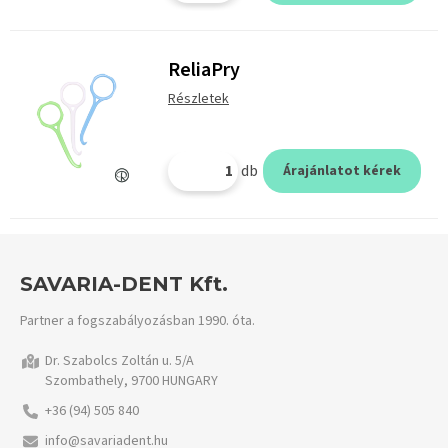
ReliaPry
Részletek
db
Árajánlatot kérek
SAVARIA-DENT Kft.
Partner a fogszabályozásban 1990. óta.
Dr. Szabolcs Zoltán u. 5/A
Szombathely, 9700 HUNGARY
+36 (94) 505 840
info@savariadent.hu