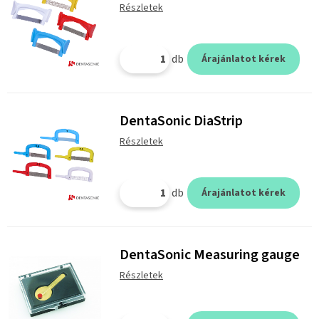
Részletek
db
Árajánlatot kérek
DentaSonic DiaStrip
Részletek
db
Árajánlatot kérek
DentaSonic Measuring gauge
Részletek