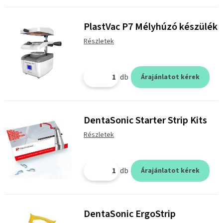
PlastVac P7 Mélyhúzó készülék
Részletek
db
Árajánlatot kérek
DentaSonic Starter Strip Kits
Részletek
db
Árajánlatot kérek
DentaSonic ErgoStrip