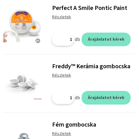
Perfect A Smile Pontic Paint
Részletek
db
Árajánlatot kérek
Freddy™ Kerámia gombocska
Részletek
db
Árajánlatot kérek
Fém gombocska
Részletek