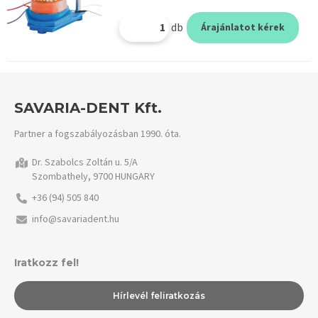
db
Árajánlatot kérek
SAVARIA-DENT Kft.
Partner a fogszabályozásban 1990. óta.
Dr. Szabolcs Zoltán u. 5/A
Szombathely, 9700 HUNGARY
+36 (94) 505 840
info@savariadent.hu
Iratkozz fel!
Hírlevél feliratkozás