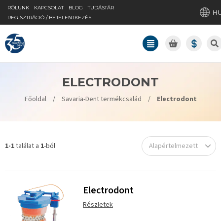
RÓLUNK
KAPCSOLAT
BLOG
TUDÁSTÁR
H
REGISZTRÁCIÓ / BEJELENTKEZÉS
ELECTRODONT
Főoldal
/
Savaria-Dent termékcsalád
/
Electrodont
1-1
találat a
1
-ból
Alapértelmezett
Electrodont
Részletek