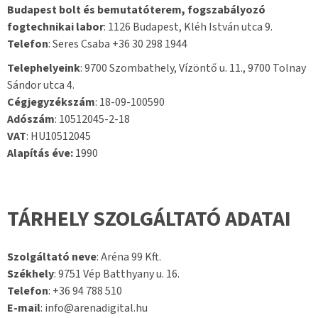
Budapest bolt és bemutatóterem, fogszabályozó
fogtechnikai labor
: 1126 Budapest, Kléh István utca 9.
Telefon
: Seres Csaba +36 30 298 1944
Telephelyeink
: 9700 Szombathely, Vízöntő u. 11., 9700 Tolnay
Sándor utca 4.
Cégjegyzékszám
: 18-09-100590
Adószám
: 10512045-2-18
VAT
: HU10512045
Alapítás éve:
1990
TÁRHELY SZOLGÁLTATÓ ADATAI
Szolgáltató neve
: Aréna 99 Kft.
Székhely
: 9751 Vép Batthyany u. 16.
Telefon
: +36 94 788 510
E-mail
: info@arenadigital.hu