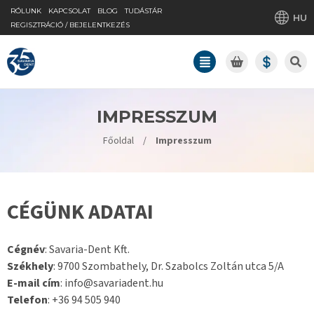
RÓLUNK
KAPCSOLAT
BLOG
TUDÁSTÁR
HU
REGISZTRÁCIÓ / BEJELENTKEZÉS
IMPRESSZUM
Főoldal
/
Impresszum
CÉGÜNK ADATAI
Cégnév
: Savaria-Dent Kft.
Székhely
: 9700 Szombathely, Dr. Szabolcs Zoltán utca 5/A
E-mail cím
: info@savariadent.hu
Telefon
: +36 94 505 940