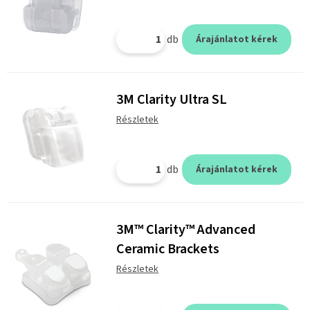
db
Árajánlatot kérek
3M Clarity Ultra SL
Részletek
db
Árajánlatot kérek
3M™ Clarity™ Advanced
Ceramic Brackets
Részletek