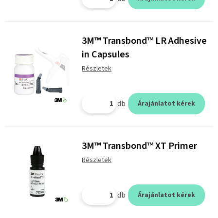
3M™ Transbond™ LR Adhesive
in Capsules
Részletek
db
Árajánlatot kérek
3M™ Transbond™ XT Primer
Részletek
db
Árajánlatot kérek