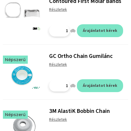
Contoured First Molar Bands
Részletek
db
Árajánlatot kérek
GC Ortho Chain Gumilánc
Népszerű
Részletek
db
Árajánlatot kérek
3M AlastiK Bobbin Chain
Népszerű
Részletek