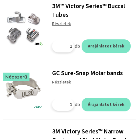
3M™ Victory Series™ Buccal
Tubes
Részletek
db
Árajánlatot kérek
GC Sure-Snap Molar bands
Népszerű
Részletek
db
Árajánlatot kérek
3M Victory Series™ Narrow