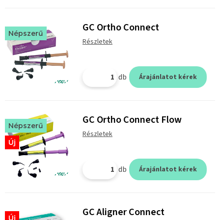
GC Ortho Connect
Népszerű
Részletek
db
Árajánlatot kérek
GC Ortho Connect Flow
Népszerű
Részletek
Új
db
Árajánlatot kérek
GC Aligner Connect
Új