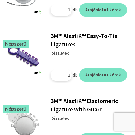
db
Árajánlatot kérek
3M™ AlastiK™ Easy-To-Tie
Ligatures
Népszerű
Részletek
db
Árajánlatot kérek
3M™ AlastiK™ Elastomeric
Ligature with Guard
Népszerű
Részletek