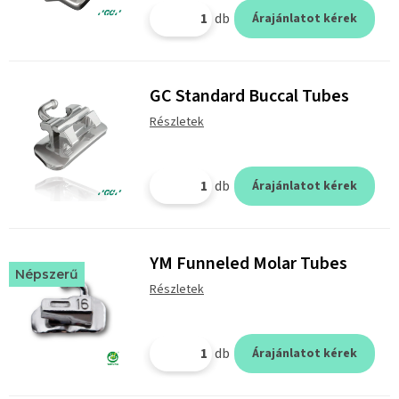
db
Árajánlatot kérek
GC Standard Buccal Tubes
Részletek
db
Árajánlatot kérek
YM Funneled Molar Tubes
Népszerű
Részletek
db
Árajánlatot kérek