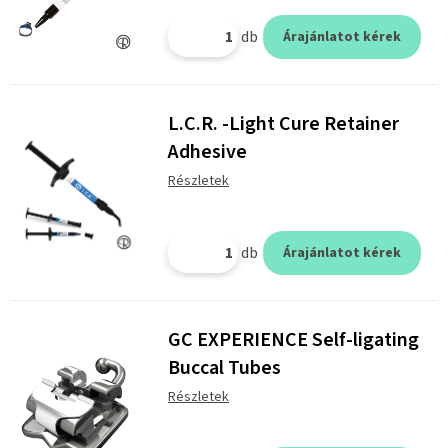
db
Árajánlatot kérek
L.C.R. -Light Cure Retainer
Adhesive
Részletek
db
Árajánlatot kérek
GC EXPERIENCE Self-ligating
Buccal Tubes
Részletek