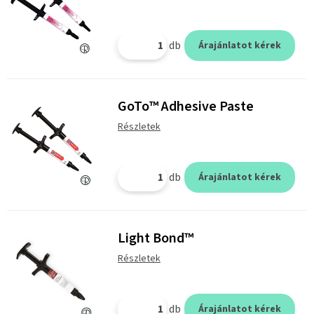
db
Árajánlatot kérek
GoTo™ Adhesive Paste
Részletek
db
Árajánlatot kérek
Light Bond™
Részletek
db
Árajánlatot kérek