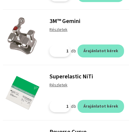
3M™ Gemini
Részletek
db
Árajánlatot kérek
Superelastic NiTi
Részletek
db
Árajánlatot kérek
Reverse Curve