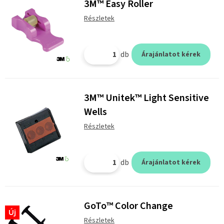
3M™ Easy Roller
Részletek
db
Árajánlatot kérek
3M™ Unitek™ Light Sensitive
Wells
Részletek
db
Árajánlatot kérek
GoTo™ Color Change
Új
Részletek