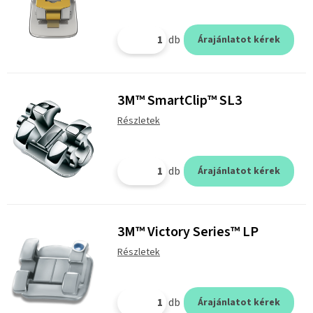
db
Árajánlatot kérek
3M™ SmartClip™ SL3
Részletek
db
Árajánlatot kérek
3M™ Victory Series™ LP
Részletek
db
Árajánlatot kérek