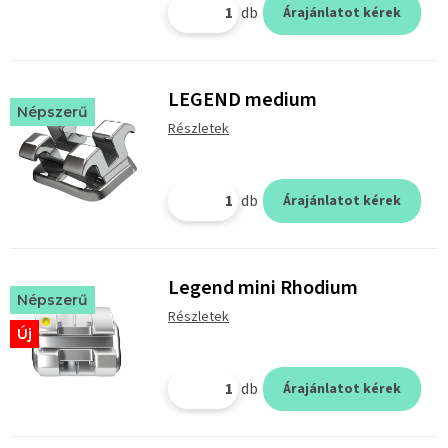
db
Árajánlatot kérek
LEGEND medium
Népszerű
Részletek
db
Árajánlatot kérek
Legend mini Rhodium
Népszerű
Részletek
Új
db
Árajánlatot kérek