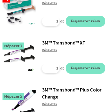
Részletek
db
Árajánlatot kérek
3M™ Transbond™ XT
Népszerű
Részletek
db
Árajánlatot kérek
3M™ Transbond™ Plus Color
Change
Népszerű
Részletek