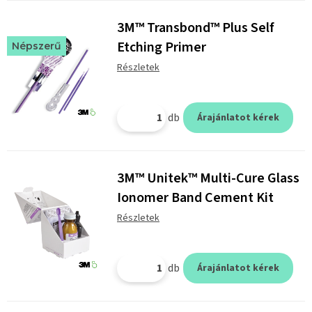
3M™ Transbond™ Plus Self
Etching Primer
Népszerű
Részletek
db
Árajánlatot kérek
3M™ Unitek™ Multi-Cure Glass
Ionomer Band Cement Kit
Részletek
db
Árajánlatot kérek