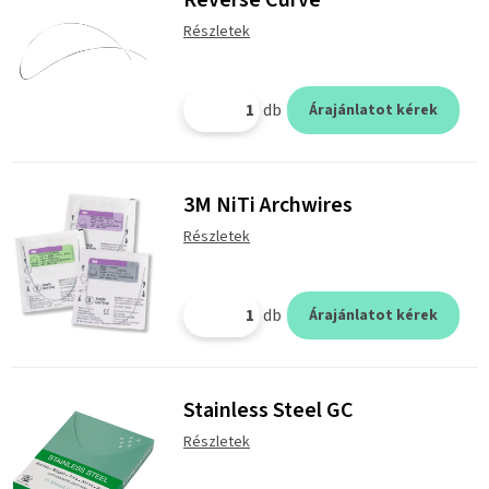
Részletek
db
Árajánlatot kérek
3M NiTi Archwires
Részletek
db
Árajánlatot kérek
Stainless Steel GC
Részletek