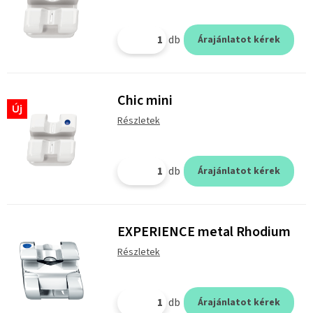
db
Árajánlatot kérek
Chic mini
Új
Részletek
db
Árajánlatot kérek
EXPERIENCE metal Rhodium
Részletek
db
Árajánlatot kérek