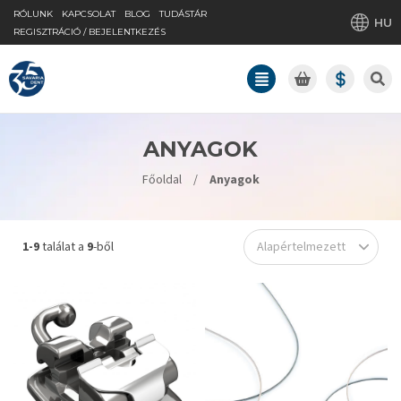
RÓLUNK
KAPCSOLAT
BLOG
TUDÁSTÁR
HU
REGISZTRÁCIÓ / BEJELENTKEZÉS
ANYAGOK
Főoldal
/
Anyagok
1-9
találat a
9
-ből
Alapértelmezett