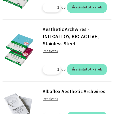
db
Árajánlatot kérek
Aesthetic Archwires -
INITOALLOY, BIO-ACTIVE,
Stainless Steel
Részletek
db
Árajánlatot kérek
Albaflex Aesthetic Archwires
Részletek