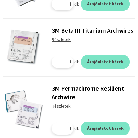
db
Árajánlatot kérek
3M Beta III Titanium Archwires
Részletek
db
Árajánlatot kérek
3M Permachrome Resilient
Archwire
Részletek
db
Árajánlatot kérek