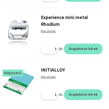
Experience mini metal
Rhodium
Részletek
db
Árajánlatot kérek
INITIALLOY
Népszerű
Részletek
db
Árajánlatot kérek