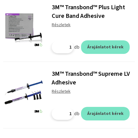
3M™ Transbond™ Plus Light
Cure Band Adhesive
Részletek
db
Árajánlatot kérek
3M™ Transbond™ Supreme LV
Adhesive
Részletek
db
Árajánlatot kérek