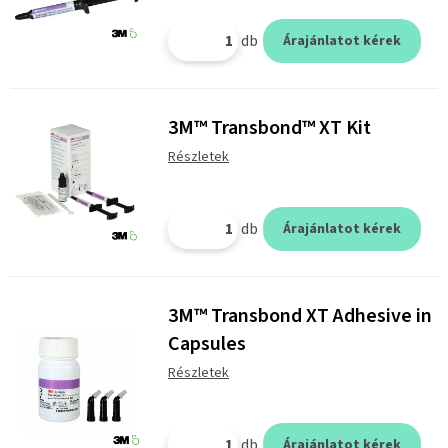
db
Árajánlatot kérek
3M™ Transbond™ XT Kit
Részletek
db
Árajánlatot kérek
3M™ Transbond XT Adhesive in
Capsules
Részletek
db
Árajánlatot kérek