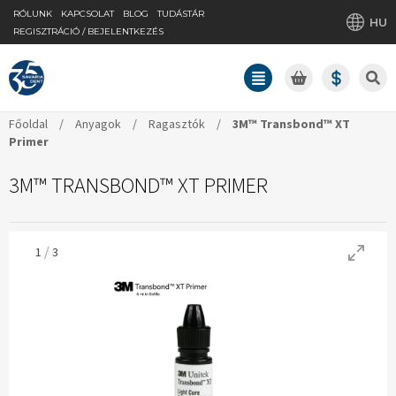
RÓLUNK
KAPCSOLAT
BLOG
TUDÁSTÁR
HU
REGISZTRÁCIÓ / BEJELENTKEZÉS
Főoldal
/
Anyagok
/
Ragasztók
/
3M™ Transbond™ XT
Primer
3M™ TRANSBOND™ XT PRIMER
/
1
3