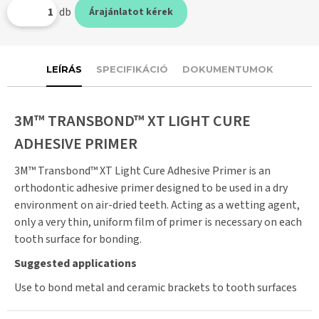
db
Árajánlatot kérek
LEÍRÁS
SPECIFIKÁCIÓ
DOKUMENTUMOK
3M™ TRANSBOND™ XT LIGHT CURE
ADHESIVE PRIMER
3M™ Transbond™ XT Light Cure Adhesive Primer is an
orthodontic adhesive primer designed to be used in a dry
environment on air-dried teeth. Acting as a wetting agent,
only a very thin, uniform film of primer is necessary on each
tooth surface for bonding.
Suggested applications
Use to bond metal and ceramic brackets to tooth surfaces