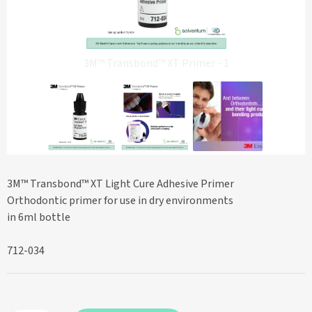
3M™ Transbond™ XT Primer - 1
3M™ Transbond™ XT Light Cure Adhesive Primer
Orthodontic primer for use in dry environments
in 6ml bottle
712-034