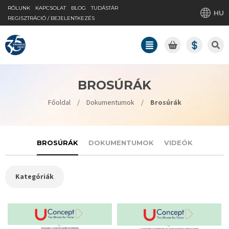
RÓLUNK
KAPCSOLAT
BLOG
TUDÁSTÁR
HU
REGISZTRÁCIÓ / BEJELENTKEZÉS
BROSÚRÁK
Főoldal
/
Dokumentumok
/
Brosúrák
BROSÚRÁK
DOKUMENTUMOK
VIDEÓK
Kategóriák