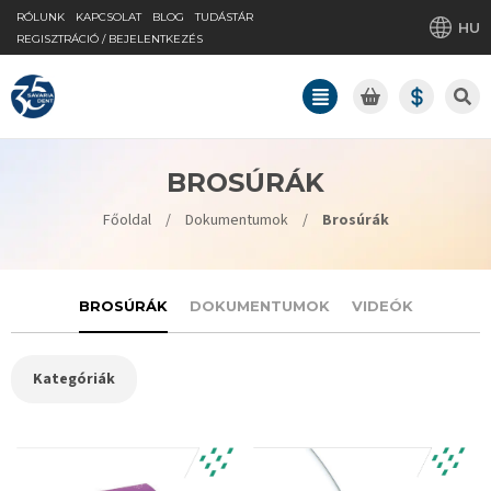
RÓLUNK
KAPCSOLAT
BLOG
TUDÁSTÁR
HU
REGISZTRÁCIÓ / BEJELENTKEZÉS
BROSÚRÁK
Főoldal
/
Dokumentumok
/
Brosúrák
BROSÚRÁK
DOKUMENTUMOK
VIDEÓK
Kategóriák