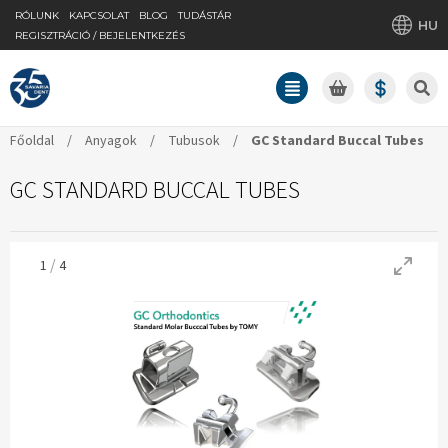
RÓLUNK
KAPCSOLAT
BLOG
TUDÁSTÁR
HU
REGISZTRÁCIÓ / BEJELENTKEZÉS
Főoldal
/
Anyagok
/
Tubusok
/
GC Standard Buccal Tubes
GC STANDARD BUCCAL TUBES
/
1
4