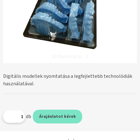
3D Nyomtatás - 1
Digitális modellek nyomtatása a legfejlettebb technolódiák
használatával.
db
Árajánlatot kérek