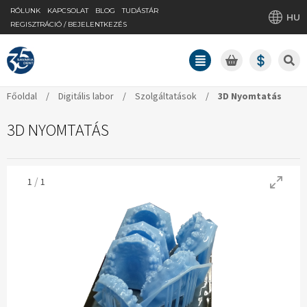
RÓLUNK
KAPCSOLAT
BLOG
TUDÁSTÁR
HU
REGISZTRÁCIÓ / BEJELENTKEZÉS
Főoldal
/
Digitális labor
/
Szolgáltatások
/
3D Nyomtatás
3D NYOMTATÁS
/
1
1