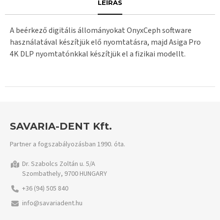
LEÍRÁS
A beérkező digitális állományokat OnyxCeph software
használatával készítjük elő nyomtatásra, majd Asiga Pro
4K DLP nyomtatónkkal készítjük el a fizikai modellt.
SAVARIA-DENT Kft.
Partner a fogszabályozásban 1990. óta.
Dr. Szabolcs Zoltán u. 5/A
Szombathely, 9700 HUNGARY
+36 (94) 505 840
info@savariadent.hu