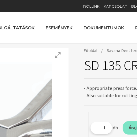
RÓLUNK
KAPCSOLAT
BL
OLGÁLTATÁSOK
ESEMÉNYEK
DOKUMENTUMOK
Főoldal
/
Savaria-Dent te
SD 135 C
- Appropriate press force.
- Also suitable for cuttin
db
Ára