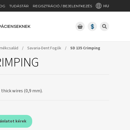
HU
OG
TUDÁSTÁR
REGISZTRÁCIÓ / BEJELENTKEZÉS
PÁCIENSEKNEK
rmékcsalád
/
Savaria-Dent Fogók
/
SD 135 Crimping
RIMPING
g thick wires (0,9 mm).
jánlatot kérek