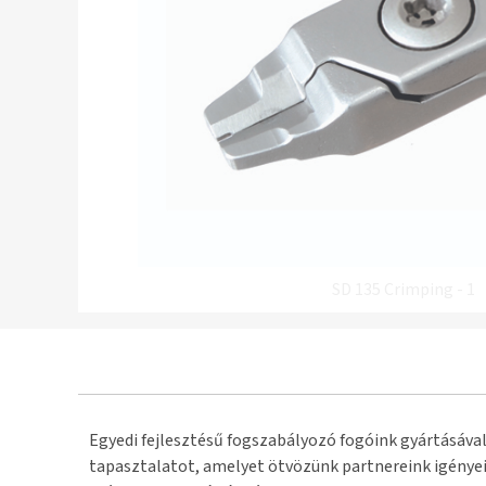
SD 135 Crimping - 1
Egyedi fejlesztésű fogszabályozó fogóink gyártásával
tapasztalatot, amelyet ötvözünk partnereink igényei