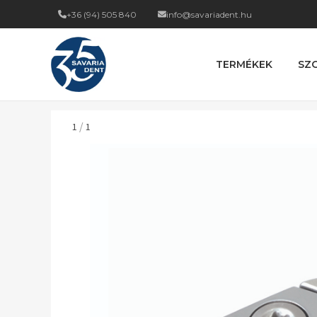
+36 (94) 505 840
info@savariadent.hu
TERMÉKEK
SZ
/
1
1