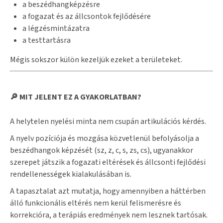
a beszédhangképzésre
a fogazat és az állcsontok fejlődésére
a légzésmintázatra
a testtartásra
Mégis sokszor külön kezeljük ezeket a területeket.
🔎 MIT JELENT EZ A GYAKORLATBAN?
A helytelen nyelési minta nem csupán artikulációs kérdés.
A nyelv pozíciója és mozgása közvetlenül befolyásolja a
beszédhangok képzését (sz, z, c, s, zs, cs), ugyanakkor
szerepet játszik a fogazati eltérések és állcsonti fejlődési
rendellenességek kialakulásában is.
A tapasztalat azt mutatja, hogy amennyiben a háttérben
álló funkcionális eltérés nem kerül felismerésre és
korrekcióra, a terápiás eredmények nem lesznek tartósak.