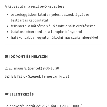
A képzés után a résztvevő képes lesz:
összefüggésben látni a nyelés, beszéd, légzés és
testtartás kapcsolatát
felismerni a háttérben álló funkcionális eltéréseket
tudatosabban dönteni a terápiás irányokról
hatékonyabban együttműködni más szakemberekkel
📅 IDŐPONT ÉS HELYSZÍN
2026. május 8. (péntek) 9:00-16:30
SZTE ETSZK – Szeged, Temesvári krt. 31.
🎟 JELENTKEZÉS
Jelentkezési határidő: 2026. április 20. (80.000,-)