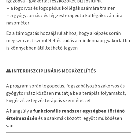
igazodva – gyakorlati eszközöket biztosítunk:
– a fogorvos és logopédus kollégák számára trainer
– a gyógytornász és légzésterapeuta kollégák számára
nasométer
Ez a támogatás hozzájárul ahhoz, hogy a képzés során
megszerzett szemlélet és tudás a mindennapi gyakorlatba
is könnyebben átültethető legyen.
👥 INTERDISZCIPLINÁRIS MEGKÖZELÍTÉS
A program során logopédus, fogszabályozó szakorvos és
gyógytornász közösen mutatja be a terápiás folyamatot,
kiegészítve légzésterápiás szemlélettel.
A hangsúly a
funkcionális rendszer egységben történő
értelmezésén
és a szakmák közötti együttműködésen
van.