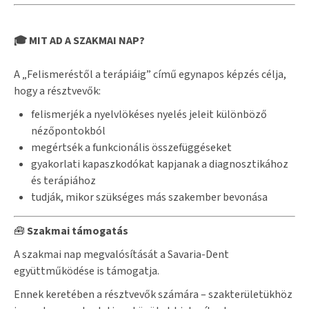
🎓 MIT AD A SZAKMAI NAP?
A „Felismeréstől a terápiáig” című egynapos képzés célja,
hogy a résztvevők:
felismerjék a nyelvlökéses nyelés jeleit különböző
nézőpontokból
megértsék a funkcionális összefüggéseket
gyakorlati kapaszkodókat kapjanak a diagnosztikához
és terápiához
tudják, mikor szükséges más szakember bevonása
🧰
Szakmai támogatás
A szakmai nap megvalósítását a Savaria-Dent
együttműködése is támogatja.
Ennek keretében a résztvevők számára – szakterületükhöz