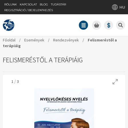
RÓLUNK
KAPCSOLAT
BLOG
TUDÁSTÁR
HU
REGISZTRÁCIÓ / BEJELENTKEZÉS
Főoldal
/
Események
/
Rendezvények
/
Felismeréstől a
terápiáig
FELISMERÉSTŐL A TERÁPIÁIG
/
1
3