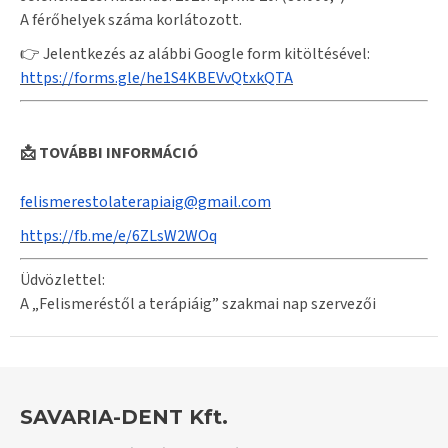
A férőhelyek száma korlátozott.
👉 Jelentkezés az alábbi Google form kitöltésével:
https://forms.gle/he1S4KBEVvQtxkQTA
📩 TOVÁBBI INFORMÁCIÓ
felismerestolaterapiaig@gmail.com
https://fb.me/e/6ZLsW2WOq
Üdvözlettel:
A „Felismeréstől a terápiáig” szakmai nap szervezői
SAVARIA-DENT Kft.