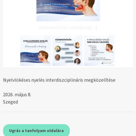
Felismeréstől a terápiáig - 1
Nyelvlökéses nyelés interdiszciplináris megközelítése
2026. május 8.
Szeged
Ugrás a tanfolyam oldalára