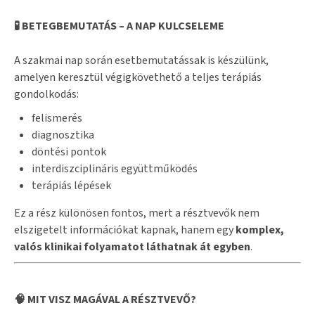
🧪 BETEGBEMUTATÁS – A NAP KULCSELEME
A szakmai nap során esetbemutatássak is készülünk,
amelyen keresztül végigkövethető a teljes terápiás
gondolkodás:
felismerés
diagnosztika
döntési pontok
interdiszciplináris együttműködés
terápiás lépések
Ez a rész különösen fontos, mert a résztvevők nem
elszigetelt információkat kapnak, hanem egy
komplex,
valós klinikai folyamatot láthatnak át egyben
.
🧠 MIT VISZ MAGÁVAL A RÉSZTVEVŐ?