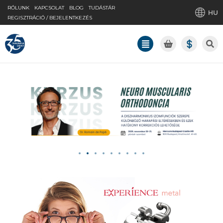
RÓLUNK
KAPCSOLAT
BLOG
TUDÁSTÁR
HU
REGISZTRÁCIÓ / BEJELENTKEZÉS