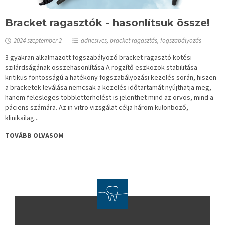
Bracket ragasztók - hasonlítsuk össze!
2024 szeptember 2
adhesives, bracket ragasztás, fogszabályozás
3 gyakran alkalmazott fogszabályozó bracket ragasztó kötési
szilárdságának összehasonlítása A rögzítő eszközök stabilitása
kritikus fontosságú a hatékony fogszabályozási kezelés során, hiszen
a bracketek leválása nemcsak a kezelés időtartamát nyújthatja meg,
hanem felesleges többletterhelést is jelenthet mind az orvos, mind a
páciens számára. Az in vitro vizsgálat célja három különböző,
klinikailag...
TOVÁBB OLVASOM