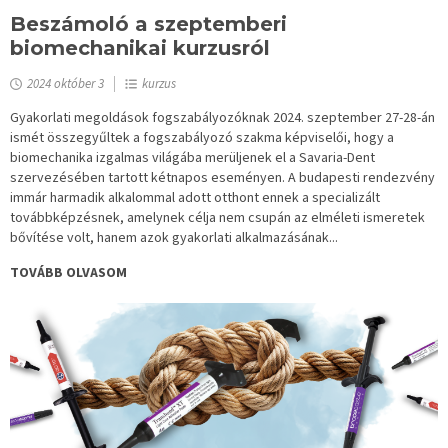
Beszámoló a szeptemberi
biomechanikai kurzusról
2024 október 3
kurzus
Gyakorlati megoldások fogszabályozóknak 2024. szeptember 27-28-án
ismét összegyűltek a fogszabályozó szakma képviselői, hogy a
biomechanika izgalmas világába merüljenek el a Savaria-Dent
szervezésében tartott kétnapos eseményen. A budapesti rendezvény
immár harmadik alkalommal adott otthont ennek a specializált
továbbképzésnek, amelynek célja nem csupán az elméleti ismeretek
bővítése volt, hanem azok gyakorlati alkalmazásának...
TOVÁBB OLVASOM